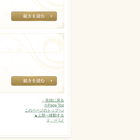
出産を終えた直後
化粧水にたっぷり
・先頭に戻る
※Page Top
このページのトップへ♪
▲上部へ移動する
↑( ｀ー´)ノ