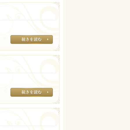
アンプルールのラ
くすみやシミが気