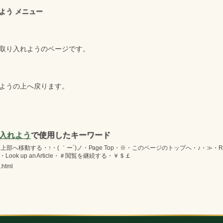
よう メニュー
取り入れようのページです。
ようの上へ戻ります。
入れよう
で使用したキーワード
へ移動する・↑・( ｀ー´)ノ・Page Top・※・このページのトップへ・♪・≫・Re
Look up an Article・＃閲覧を継続する・￥＄￡
.html