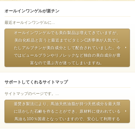
オールインワンゲルが楽チン
最近オールインワンゲルに...
オールインワンゲルでも美白製品は増えてきていますが、
美白化粧品と言うと最近までビタミンC誘導体が人気でし
たしアルブチンが美白成分として配合されていました。今
ではピュールプランやリノレックなど独自の美白成分が豊
富なので選ぶ方が迷ってしまいますね。
サポートしてくれるサイトマップ
サイトマップのページです。...
釜焚き製法により、馬油天然油脂が持つ天然成分を最大限
に活かした石鹸を作ることができ、原材料に使われている
馬油も100％国産となっていますので、安心して利用する