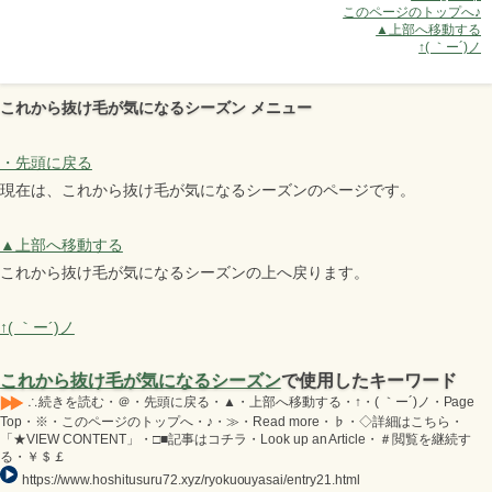
このページのトップへ♪
▲上部へ移動する
↑( ｀ー´)ノ
これから抜け毛が気になるシーズン メニュー
・先頭に戻る
現在は、これから抜け毛が気になるシーズンのページです。
▲上部へ移動する
これから抜け毛が気になるシーズンの上へ戻ります。
↑( ｀ー´)ノ
これから抜け毛が気になるシーズン
で使用したキーワード
∴続きを読む・＠・先頭に戻る・▲・上部へ移動する・↑・( ｀ー´)ノ・Page
Top・※・このページのトップへ・♪・≫・Read more・♭・◇詳細はこちら・
「★VIEW CONTENT」・□■記事はコチラ・Look up an Article・＃閲覧を継続す
る・￥＄￡
https://www.hoshitusuru72.xyz/ryokuouyasai/entry21.html